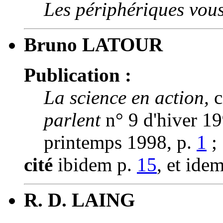
Les périphériques vous
Bruno
LATOUR
Publication :
La science en action,
c
parlent
n° 9 d'hiver 1
printemps 1998, p.
1
;
cité
ibidem p.
15
, et ide
R.
D. LAING