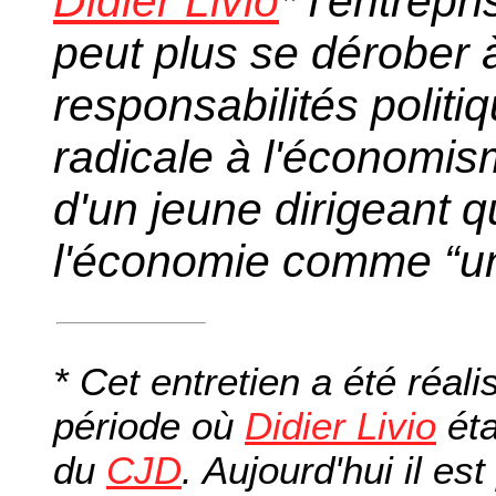
Didier Livio
* l'entrep
peut plus se dérober 
responsabilités politi
radicale à l'économis
d'un jeune dirigeant q
l'économie comme “u
* Cet entretien a été réali
période où
Didier Livio
éta
du
CJD
. Aujourd'hui il es