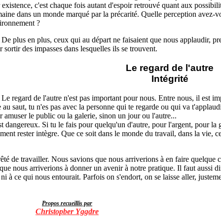
r existence, c'est chaque fois autant d'espoir retrouvé quant aux possibi
aine dans un monde marqué par la précarité. Quelle perception avez-vo
ironnement ?
 De plus en plus, ceux qui au départ ne faisaient que nous applaudir, pr
r sortir des impasses dans lesquelles ils se trouvent.
Le regard de l'autre
Intégrité
 Le regard de l'autre n'est pas important pour nous. Entre nous, il est im
e au saut, tu n'es pas avec la personne qui te regarde ou qui va t'applaud
 amuser le public ou la galerie, sinon un jour ou l'autre...
t dangereux. Si tu le fais pour quelqu'un d'autre, pour l'argent, pour la glo
iment rester intègre. Que ce soit dans le monde du travail, dans la vie, ce
rêté de travailler. Nous savions que nous arriverions à en faire quelque c
 que nous arriverions à donner un avenir à notre pratique. Il faut aussi 
 ni à ce qui nous entourait. Parfois on s'endort, on se laisse aller, justem
Propos recueillis par
Christopber Yggdre