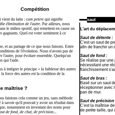
Compétition
 vient du latin :
cum petere
qui signifie
saut
ifie
élimination de l'autre.
Par ailleurs, nous
ns le milieu sportif, qui remettent en cause un
L'art
du déplaceme
s gagnants. Quel est votre sentiment à ce
Saut de détente :
C'est un saut de pr
upe, et au partage de ce que nous faisons. Entre
afin de franchir un 
conditions de l'évolution. Nous n'avons pas de
er l'autre, pour évoluer ensemble. Quelqu'un
Saut de fond :
n qui l'aide.
Se réalise par une 
nécessitant une réc
s à intégrer le principe « la faiblesse des autres
franchissement s'a
 la force des autres est la condition de la
Saut de bras :
Basé sur un saut de 
réceptionner avec l
e maîtrise ?
pan de mur.
ous faisions cela comme un jeu, sans méthode
Saut de précision 
 savoir qu'il pouvait y avoir un résultat dans
C'est la maîtrise de 
tique, notamment en inventant des noms pour
de petite taille, qu
aut de fond, de chat, de précision...