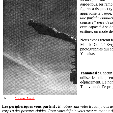
garde-fous, les ramba
figures à risque et r
apprivoise la vague, 
une parfaite connaiss
course effrénée de ha
cette capacité à se d
écriture, un mode de 
Nous avons retenu ic
Malick Diouf, à Evry,
photographies qui ac
Yamakasi.
Yamakasi
: Chacun d
utiliser le milieu, l
déplacement. Le n
Tout vient de l'espri
photo :
Olivier Porot
Les périphériques vous parlent
:
En observant votre travail, nous a
corps à des postures rigides. Pour vous définir, vous avez ce mot : « Av