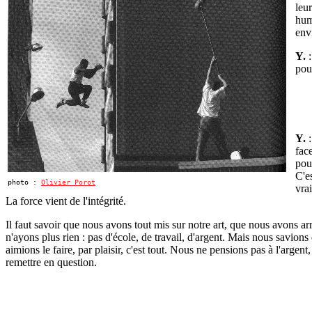
leu
hum
env
Y.
:
pou
Y.
:
fac
pour
C'es
photo :
Olivier Porot
vra
La force vient de l'intégrité.
Il faut savoir que nous avons tout mis sur notre art, que nous avons ar
n'ayons plus rien : pas d'école, de travail, d'argent. Mais nous savions
aimions le faire, par plaisir, c'est tout. Nous ne pensions pas à l'argent,
remettre en question.