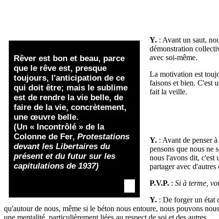
Y.
: Avant un saut, nou
démonstration collecti
avec soi-même.
Rêver
est bon et beau, parce
que le rêve est, presque
La motivation est touj
toujours, l'anticipation de ce
faisons et bien. C'est 
qui doit être; mais le sublime
fait la veille.
est de rendre la vie belle, de
faire de la vie, concrètement,
une œuvre belle.
(Un « Incontrôlé » de la
Colonne de Fer,
Protestations
Y.
: Avant de penser à 
devant les Libertaires du
pensons que nous ne s
présent et du futur sur les
nous l'avons dit, c'est
capitulations de 1937)
partager avec d'autres 
P.V.P.
:
Si à terme, vo
Y.
: De forger un état 
qu'autour de nous, même si le béton nous entoure, nous pouvons nous 
une mentalité, particulièrement liées au respect de soi et des autres.