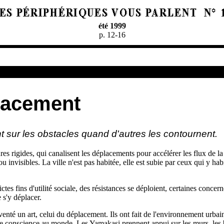
été 1999
p. 12-16
placement
nt sur les obstacles quand d'autres les contournent.
res rigides, qui canalisent les déplacements pour accélérer les flux de l
 ou invisibles. La ville n'est pas habitée, elle est subie par ceux qui y hab
ctes fins d'utilité sociale, des résistances se déploient, certaines con
 s'y déplacer.
enté un art, celui du déplacement. Ils ont fait de l'environnement urba
re conscience au monde. Les Yamakasi prennent appui sur les murs, les bât