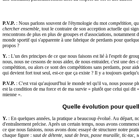
P.V.P.
: Nous parlons souvent de l'étymologie du mot
compétition,
qui
chercher ensemble,
tout le contraire de son acception actuelle qui sign
rencontrons de plus en plus de groupes et d'associations, notamment da
monde sportif qui s'apparente à une fabrique de perdants pour quelque
propos ?
Y.
: L'un des principes de ce que nous faisons est lié à l'esprit de gro
nous, nous ne cessons de nous aider, de nous entraider, c'est une des 
compétition, ou alors ce sont des compétitions sans perdants, pour aid
qui devient fort tout seul, est-ce que ça existe ? Il y a toujours quelqu'u
P.V.P.
: C'est vrai qu'aujourd'hui le monde tel qu'il va, nous pousse plu
est la condition de ma force et de ma survie » plutôt que celui qui dit «
mienne ».
Quelle évolution pour quell
Y.
: En quelques années, la pratique a beaucoup évolué. Au départ, n
d'entraînement précise. Après un certain temps, nous avons commencé à
ce que nous faisions, nous avons donc essayé de structurer notre pra
chaque figure :
saut de détente, saut de bras, passe muraille, tic-tac, s