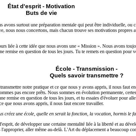
État d'esprit - Motivation
Buts de vie
s avons surtout une préparation mentale qui peut être individuelle, ou
ve, nous nous concertons, mais chacun trouve ses motivations propres av
ours liée à cette idée que nous avons une « Mission ». Nous avons touj
une remise en question de tous les jours. Tu te remets en question pour vo
École - Transmission -
Quels savoir transmettre ?
transmettre notre pratique et ce que nous y avons appris, il nous faut en
ommes pas encore prêts. Nous sommes en évolution permanente, certes 
 une remise en question de tous les jours, et tu essaies d'évoluer pour all
ce que nous avons appris, il nous faut encore travailler.
us créez une école, quelle en serait la fonction, la vocation, hormis le fa
d'esprit, de développer une certaine mentalité liée à la liberté et au dé
l'approprier, aller même au-delà. L'Art du déplacement a beaucoup con