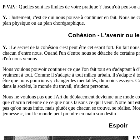
P.V.P.
: Quelles sont les limites de votre pratique ? Jusqu'où peut-on al
Y.
: Justement, c'est ce qui nous pousse à continuer en fait. Nous ne c
plan physique ou au plan chorégraphique.
Cohésion - L'avenir ou le
Y.
: Le secret de la cohésion c'est peut-être cet esprit fort. En fait no
chacun d'entre nous. Quand l'un d'entre nous se détache de certains prin
d'où nous venons.
Nous voulons pouvoir continuer ce que l'on fait tout en s'adaptant à d
vraiment à tout. Comme il s'adapte à tout milieu urbain, il s'adapte à 
être que nous pourrions y changer les mentalités, du moins essayer. Cer
dans la société, le monde du travail, n'aident personne.
Nous ne voulons pas que l'Art du déplacement devienne une mode comme
que chacun retienne de ce que nous faisons ce qu'il veut. Notre but e
pas qu'on nous imite, mais plutôt que chacun se trouve, se réalise. 
jeunesse », tout le monde peut prendre en main son destin.
Espoir
P.V