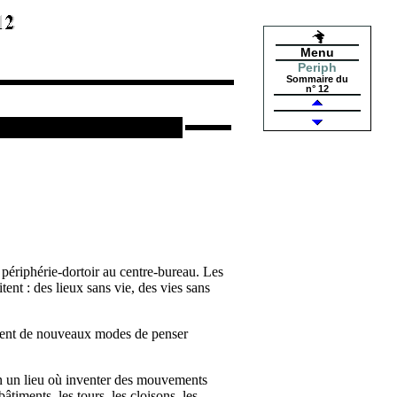
Menu
Periph
Sommaire du
n° 12
a périphérie-dortoir au centre-bureau. Les
itent : des lieux sans vie, des vies sans
cernent de nouveaux modes de penser
in un lieu où inventer des mouvements
iments, les tours, les cloisons, les