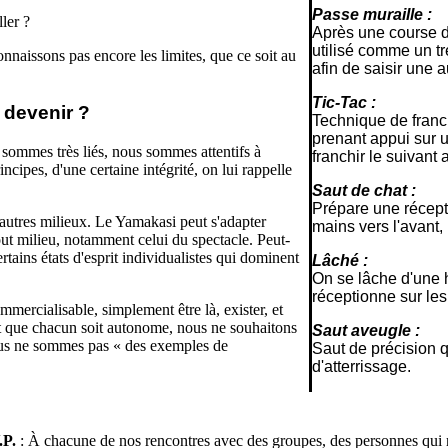
Passe muraille :
ler ?
Après une course d'
utilisé comme un tr
onnaissons pas encore les limites, que ce soit au
afin de saisir une 
Tic-Tac :
 devenir ?
Technique de franc
prenant appui sur u
us sommes très liés, nous sommes attentifs à
franchir le suivant a
cipes, d'une certaine intégrité, on lui rappelle
Saut de chat :
Prépare une récept
'autres milieux. Le Yamakasi peut s'adapter
mains vers l'avant, 
tout milieu, notamment celui du spectacle. Peut-
tains états d'esprit individualistes qui dominent
Lâché :
On se lâche d'une h
réceptionne sur le
rcialisable, simplement être là, exister, et
st que chacun soit autonome, nous ne souhaitons
Saut aveugle :
Nous ne sommes pas « des exemples de
Saut de précision qu
d'atterrissage.
.P.
: À chacune de nos rencontres avec des groupes, des personnes qui 