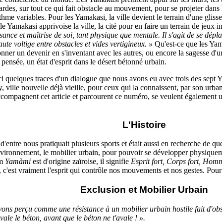
rdes, sur tout ce qui fait obstacle au mouvement, pour se projeter dans l
ythme variables. Pour les Yamakasi, la ville devient le terrain d'une glis
le Yamakasi apprivoise la ville, la cité pour en faire un terrain de jeux 
ance et maîtrise de soi, tant physique que mentale. Il s'agit de se dépla
ute voltige entre obstacles et vides vertigineux. »
Qu'est-ce que les Yam
onner un devenir en s'inventant avec les autres, ou encore la sagesse d'
pensée, un état d'esprit dans le désert bétonné urbain.
i quelques traces d'un dialogue que nous avons eu avec trois des sept Y
 ville nouvelle déjà vieille, pour ceux qui la connaissent, par son urban
compagnent cet article et parcourent ce numéro, se veulent également 
L'Histoire
'entre nous pratiquait plusieurs sports et était aussi en recherche de
'environnement, le mobilier urbain, pour pouvoir se développer physiquem
om
Yamàmi
est d'origine zaïroise, il signifie
Esprit fort, Corps fort, Homm
t, c'est vraiment l'esprit qui contrôle nos mouvements et nos gestes. Pour 
Exclusion et Mobilier Urbain
vons perçu comme une résistance à un mobilier urbain hostile fait d'obst
ale le béton, avant que le béton ne t'avale ! ».