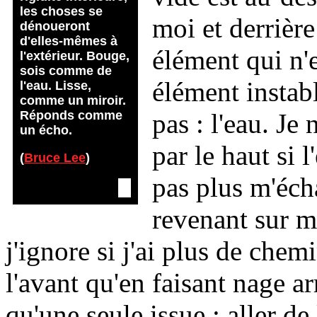
les choses se
moi et derrièr
dénoueront
d'elles-mêmes à
élément qui n'e
l'extérieur. Bouge,
sois comme de
élément instabl
l'eau. Lisse,
comme un miroir.
pas : l'eau. Je
Réponds comme
un écho.
par le haut si 
(
Bruce Lee
)
pas plus m'écha
revenant sur m
j'ignore si j'ai plus de chem
l'avant qu'en faisant nage arr
qu'une seule issue : aller de