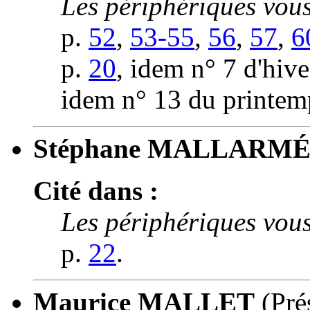
Les périphériques vous
p.
52
,
53-55
,
56
,
57
,
6
p.
20
, idem n° 7 d'hiv
idem n° 13 du printem
Stéphane MALLARM
Cité dans :
Les périphériques vous
p.
22
.
Maurice MALLET
(Pré