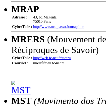
MRAP
Adresse :
43, bd Magenta
75010 Paris
CyberToile :
http://www.mrap.asso.fr/mrap.htm
MRERS
(Mouvement des
Réciproques de Savoir)
CyberToile :
http://web.fc-net.fr/mrers/
.
Courriel :
mrers
mail.fc-net.fr.
MST
(Movimento dos Tra