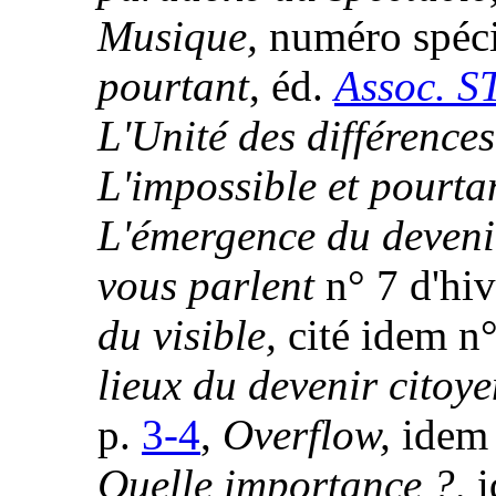
Musique,
numéro spéci
pourtant
, éd.
Assoc. S
L'Unité des différences
L'impossible et pourta
L'émergence du deveni
vous parlent
n° 7 d'hiv
du visible,
cité idem n°
lieux du devenir citoye
p.
3-4
,
Overflow,
idem 
Quelle importance ?,
i