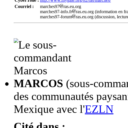
CyberToile :
http://www.mygale.org/02/ras/marches/
Courriel :
marches97
ras.eu.org
marches97-info.fr
ras.eu.org (information en fra
marches97-forum
ras.eu.org (discussion, lecture
MARCOS
(sous-command
des communautés paysann
Mexique avec l'
EZLN
Cité dans :