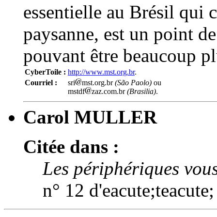
essentielle au Brésil qui
paysanne, est un point de
pouvant être beaucoup pl
CyberToile :
http://www.mst.org.br
.
Courriel :
sri
mst.org.br
(São Paolo)
ou
mstdf
zaz.com.br
(Brasilia)
.
Carol MULLER
Citée dans :
Les périphériques vous
n° 12 d'eacute;teacute