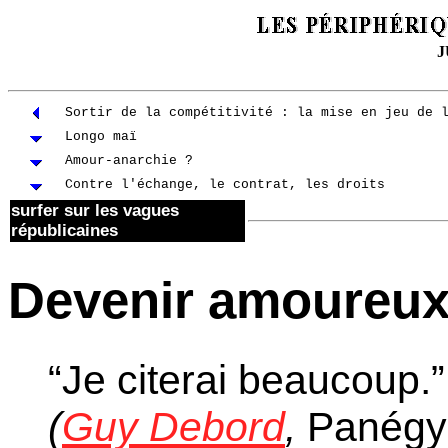
J
Sortir de la compétitivité : la mise en jeu de 
Longo maï
Amour-anarchie ?
Contre l'échange, le contrat, les droits
surfer sur les vagues
républicaines
Devenir amoureux
“
Je
citerai beaucoup.”
(
Guy Debord
,
Panégy