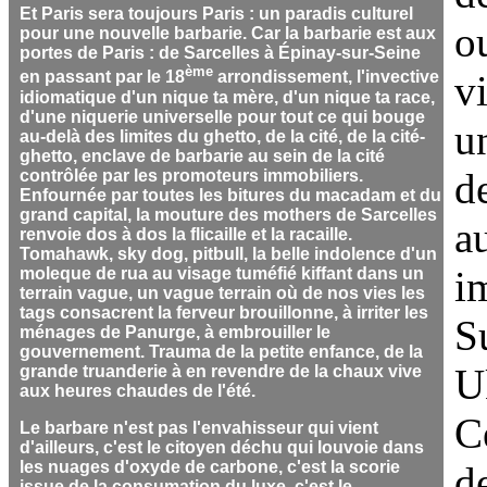
Et Paris sera toujours Paris : un paradis culturel
o
pour une nouvelle barbarie. Car la barbarie est aux
portes de Paris : de Sarcelles à Épinay-sur-Seine
ème
v
en passant par le 18
arrondissement, l'invective
idiomatique d'un nique ta mère, d'un nique ta race,
d'une niquerie universelle pour tout ce qui bouge
u
au-delà des limites du ghetto, de la cité, de la cité-
ghetto, enclave de barbarie au sein de la cité
d
contrôlée par les promoteurs immobiliers.
Enfournée par toutes les bitures du macadam et du
grand capital, la mouture des mothers de Sarcelles
a
renvoie dos à dos la flicaille et la racaille.
Tomahawk, sky dog, pitbull, la belle indolence d'un
i
moleque de rua au visage tuméfié kiffant dans un
terrain vague, un vague terrain où de nos vies les
tags consacrent la ferveur brouillonne, à irriter les
S
ménages de Panurge, à embrouiller le
gouvernement. Trauma de la petite enfance, de la
U
grande truanderie à en revendre de la chaux vive
aux heures chaudes de l'été.
C
Le barbare n'est pas l'envahisseur qui vient
d'ailleurs, c'est le citoyen déchu qui louvoie dans
les nuages d'oxyde de carbone, c'est la scorie
d
issue de la consumation du luxe, c'est le