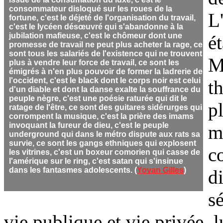
consommateur disloqué sur les roues de la
L
fortune, c'est le déjeté de l'organisation du travail,
c'est le Iycéen désœuvré qui s'abandonne à la
jubilation mafieuse, c'est le chômeur dont une
ét
promesse de travail ne peut plus acheter la rage, ce
sont tous les salariés de l'existence qui ne trouvent
M
plus à vendre leur force de travail, ce sont les
émigrés à n'en plus pouvoir de former la ladrerie de
l'occident, c'est le black dont le corps noir est celui
t
d'un diable et dont la danse exalte la souffrance du
peuple nègre, c'est une poésie raturée qui dit le
p
ratage de l'être, ce sont des guitares sidérurges qui
corrompent la musique, c'est la prière des imams
invoquant la fureur de dieu, c'est le peuple
m
underground qui dans le métro dispute aux rats sa
survie, ce sont les gangs ethniques qui explosent
c
les vitrines, c'est un boxeur comorien qui casse de
l'amérique sur le ring, c'est satan qui s'insinue
dans les fantasmes adolescents. (
Yovan Gilles
)
d
sé
vie publique et vie privée, l