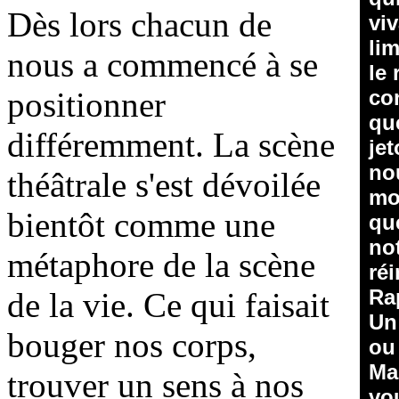
Dès lors chacun de
vi
lim
nous a commencé à se
le 
positionner
con
qu
différemment. La scène
jet
no
théâtrale s'est dévoilée
mo
bientôt comme une
que
no
métaphore de la scène
réi
Ra
de la vie. Ce qui faisait
Un 
bouger nos corps,
ou
Mai
trouver un sens à nos
vou