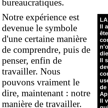
bureaucratiques.
Notre expérience est
LA
devenue le symbole
Il 
êt
d'une certaine manière
co
n'
de comprendre, puis de
di
penser, enfin de
Il 
dev
travailler. Nous
co
pouvons vraiment le
us
de 
dire, maintenant : notre
Ap
Il 
manière de travailler.
qu