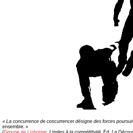
«
La
concurrence de
concurrencer
désigne des forces poursui
ensemble. »
(
Groupe de Lisbonne
,
Limites à la compétitivité,
Éd.
La Découv