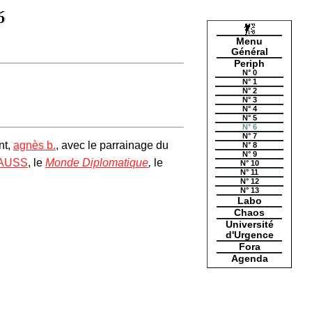
Menu
Général
Periph
N° 0
N° 1
N° 2
N° 3
N° 4
N° 5
N° 6
N° 7
nt,
agnès b.
, avec le parrainage du
N° 8
N° 9
AUSS
, le
Monde Diplomatique
,
le
N° 10
N° 11
N° 12
N° 13
Labo
Chaos
Université
d'Urgence
Fora
Agenda