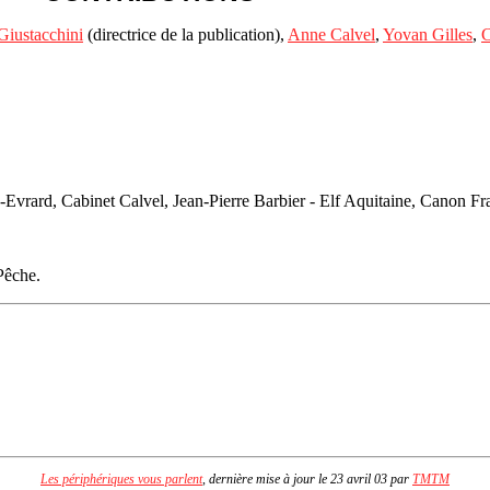
-Giustacchini
(directrice de la publication),
Anne Calvel
,
Yovan Gilles
,
C
vrard, Cabinet Calvel, Jean-Pierre Barbier - Elf Aquitaine, Canon Fr
Pêche.
Les périphériques vous parlent
, dernière mise à jour le 23 avril 03 par
TMTM