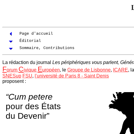
Page d'accueil
Éditorial
Sommaire, Contributions
La rédaction du journal
Les périphériques vous parlent, Génér
F
C
E
orum
ivique
uropéen
, le
Groupe de Lisbonne
,
ICARE
, 
SNESup
FSU
,
l'université de Paris 8 - Saint Denis
proposent :
“Cum petere
pour des États
du Devenir”