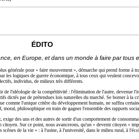
ÉDITO
nce, en Europe, et dans un monde à faire par tous e
us générale pour « faire mouvement », démarche qui prend forme à trav
par les logiques de guerre économique, à tous ceux qui veulent concevoir
ectifs, individus, de milieux très différents.
 de l'idéologie de la compétitivité : l'élimination de l'autre, devenue l'
s dictés par de prétendues lois naturelles du marché. Se borner à la cri
ue comme l'unique critère du développement humain, ne suffira certainem
l, moral, philosophique en train de gagner l'ensemble des rapports soci
t, exige des uns et des autres de sortir d'un comportement de consomm
n citoyen. Sur ce point, nous avancerons, qu'un « devenir citoyen » impl
 scènes de la vie » : à l'usine, à l'université, dans le milieu rural, à l'éc