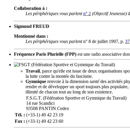
Collaboration à :
Les périphériques vous parlent
n° 2
(Objectif Jeunesse)
d
Sigmund FREUD
Mentionné dans :
Les périphériques vous parlent
n° 8 de juillet 1997, p.
37
Fréquence Paris Plurielle
(FPP)
est une radio associative do
(Fédération Sportive et Gymnique du Travail)
Travail
, parce qu'elle est issue de deux organisations s
la lutte contre la montée du fascisme.
Gymnique
renvoie à la dimension
santé
des activités phy
rendre et de développer un sport toujours plus populaire, c'
illimité de chacun tout au long de son existence.
F.S.G.T. (Fédération Sportive et Gymnique du Travail)
14 rue Scandici
93508 PANTIN Cedex
Tél. :
(+33-1) 49 42 23 19
Fax :
(+33-1) 49 42 23 60