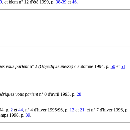
9
, et idem n° 12 d'été 1999, p.
38-39
et
46
.
ues vous parlent
n° 2
(Objectif Jeunesse)
d'automne 1994, p.
50
et
51
.
hériques vous parlent
n° 0 d'avril 1993, p.
28
94, p.
2
et
44
, n° 4 d'hiver 1995/96, p.
12
et
21
, et n° 7 d'hiver 1996, p.
emps 1998, p.
39
.