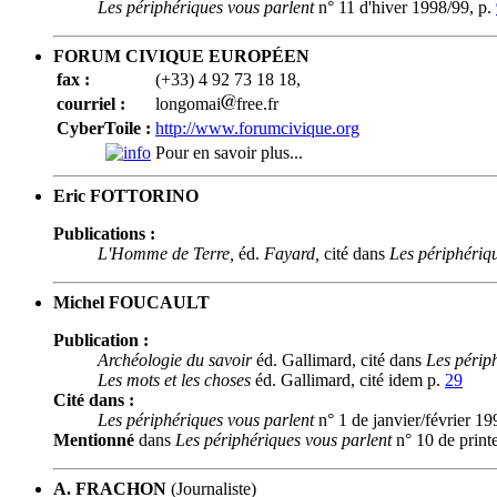
Les périphériques vous parlent
n° 11 d'hiver 1998/99, p.
FORUM CIVIQUE EUROPÉEN
fax :
(+33) 4 92 73 18 18,
courriel :
longomai
free.fr
CyberToile :
http://www.forumcivique.org
Pour en savoir plus...
Eric FOTTORINO
Publications :
L'Homme de Terre,
éd.
Fayard,
cité dans
Les périphériq
Michel FOUCAULT
Publication :
Archéologie du savoir
éd. Gallimard, cité dans
Les périp
Les mots et les choses
éd. Gallimard, cité idem p.
29
Cité dans :
Les périphériques vous parlent
n° 1 de janvier/février 19
Mentionné
dans
Les périphériques vous parlent
n° 10 de print
A. FRACHON
(Journaliste)