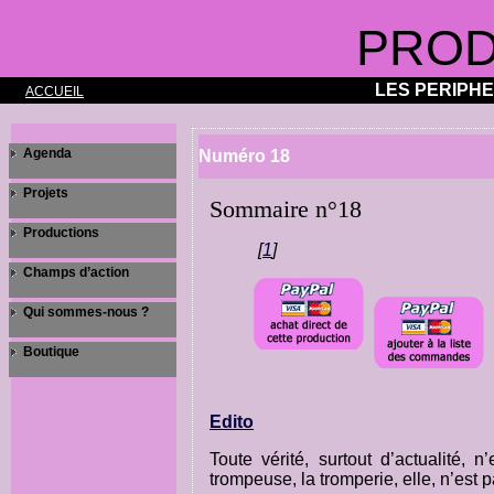
PROD
LES PERIPH
ACCUEIL
Agenda
Numéro 18
Projets
Sommaire n°18
Productions
[
1
]
Champs d’action
Qui sommes-nous ?
Boutique
Edito
Toute vérité, surtout d’actualité,
trompeuse, la tromperie, elle, n’est 