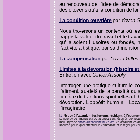
au renouveau de l’idée de démocratie
des citoyens qu’à la condition de fair
La condition œuvrière
par
Yovan Gi
Nous traversons un contexte où les
frappe la valeur du travail et le trav
qu’ils soient illusoires ou fondés
l’activité artistique, par sa dimensio
La compensation
par
Yovan Gilles
Limites à la dévoration (histoire et
Entretien avec
Olivier Assouly
Interroger une pratique culturelle c
l’aliment, au-delà de la banalité du 
lumière de traditions spirituelles et d
dévoration. L’appétit humain - Laca
l’imaginaire.
[
1
]
Notice à l’attention des lecteurs résidents à l’étranger
La liste de commande et l’achat direct sont réservés aux lec
mail (adresse
chaos@lesperipheriques.org
) en détaillant les 
sécurisé par le quel effectuer la commande et la régler par c