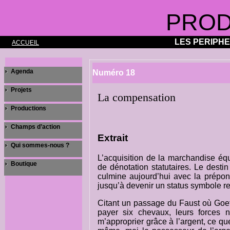
PROD
LES PERIPH
ACCUEIL
Agenda
Numéro 18
Projets
La compensation
Productions
Champs d’action
Extrait
Qui sommes-nous ?
L’acquisition de la marchandise éq
Boutique
de dénotation statutaires. Le dest
culmine aujourd’hui avec la prépon
jusqu’à devenir un status symbole 
Citant un passage du Faust où Goethe
payer six chevaux, leurs forces
m’approprier grâce à l’argent, ce que