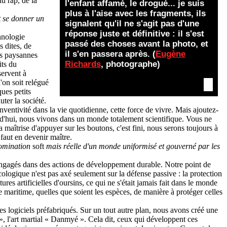
du rap, de la
l'enfant affamé, le drogué... je suis
plus à l'aise avec les fragments, ils
ut se donner un
signalent qu'il ne s'agit pas d'une
réponse juste et définitive : il s'est
chnologie
passé des choses avant la photo, et
s dites, de
il s'en passera après. (
Eugène
res paysannes
Richards
, photographe)
its du
servent à
'on soit relégué
ques petits
uter la société.
 inventivité dans la vie quotidienne, cette force de vivre. Mais ajoutez-
urd'hui, nous vivons dans un monde totalement scientifique. Vous ne
maîtrise d'appuyer sur les boutons, c'est fini, nous serons toujours à
 faut en devenir maître.
 domination
soft
mais réelle d'un monde uniformisé et gouverné par les
engagés dans des actions de développement durable. Notre point de
logique n'est pas axé seulement sur la défense passive : la protection
s artificielles d'oursins, ce qui ne s'était jamais fait dans le monde
 maritime, quelles que soient les espèces, de manière à protéger celles
 des logiciels préfabriqués. Sur un tout autre plan, nous avons créé une
», l'art martial « Danmyé ». Cela dit, ceux qui développent ces