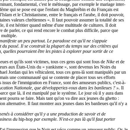
erminant, fondamental, c'est le métissage, par exemple le mariage inter-
lème qui se pose est que l'enfant du Maghrébin et du Français est
slam et le Christianisme, entre le français et l'arabe, il doit pouvoir,
taines valeurs chrétiennes ». Il faut pouvoir assumer la totalité de ses
le, il est héritier quand même d'une multitude de cultures. Il doit
 de parler, ce qui rend encore le combat plus difficile, parce que
é multiple.
 manifeste un peu partout. Le paradoxe est qu'il ne s'appuie
du passé. Il se construit la plupart du temps sur des critères qui
quelles pourraient être les pistes à explorer pour sortir de ce
ieues et qu'ils sont victimes, tous ces gens qui sont fous de
Nike
et de
ecteurs aux États-Unis du « yankisme », sont devenus les Noirs du
chael Jordan qui les véhiculent, tous ces gens-là sont manipulés par un
e, mais une communauté qui se contente de placer tous ses efforts
ssus de l'immigration en France, sont des amuseurs publics, c'est-à-
ducation Nationale, que développeriez-vous dans les banlieues ? ».
Il
parce que là, il est manipulé par le système. Le jour où il y aura dans
nt pourra se faire. Mais tant qu'on va dire aux jeunes du ghetto :
on alternative. Il faut montrer aux jeunes dans les banlieues qu'il n'y a
menés à considérer qu'il y a une production de savoir et de
business du
hip-hop
par exemple. N'est-ce pas là qu'il faut porter
. J'ai l'impression que le Noir est vécu comme un amuseur public. Or, le