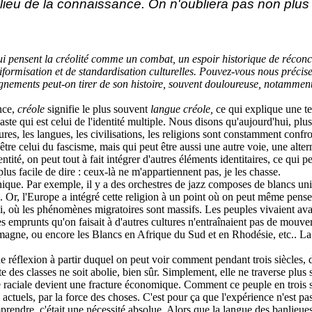
eu de la connaissance. On n'oubliera pas non plus l
ui pensent la créolité comme un combat, un espoir historique de récon
formisation et de standardisation culturelles. Pouvez-vous nous précise
gnements peut-on tirer de son histoire, souvent douloureuse, notamment
nce,
créole
signifie le plus souvent
langue créole,
ce qui explique une te
e qui est celui de l'identité multiple. Nous disons qu'aujourd'hui, plus
ures, les langues, les civilisations, les religions sont constamment confro
tre celui du fascisme, mais qui peut être aussi une autre voie, une alterna
dentité, on peut tout à fait intégrer d'autres éléments identitaires, ce qu
plus facile de dire : ceux-là ne m'appartiennent pas, je les chasse.
unique. Par exemple, il y a des orchestres de jazz composes de blancs un
 Or, l'Europe a intégré cette religion à un point où on peut même penser
ui, où les phénomènes migratoires sont massifs. Les peuples vivaient av
es emprunts qu'on faisait à d'autres cultures n'entraînaient pas de mouve
agne, ou encore les Blancs en Afrique du Sud et en Rhodésie, etc.. La c
de réflexion à partir duquel on peut voir comment pendant trois siècles, d
e des classes ne soit abolie, bien sûr. Simplement, elle ne traverse plus 
re raciale devient une fracture économique. Comment ce peuple en trois siè
os actuels, par la force des choses. C'est pour ça que l'expérience n'est
omprendre, c'était une nécessité absolue. Alors que la langue des banlieu