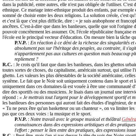
dans la publicité, entre autres, elle n'est pas obligée de l'utiliser. C'
ethnique. Ce mariage inter-ethnique produit des enfants, par exemple 
sommé de choisir entre les deux religions. La solution créole, c'est qu'i
et c'est là que c'est plus difficile, dire : « je suis arabophone et fran
ancêtres. C'est-à-dire que dans les banlieues, quelle que soit l'origine
pouvoir concrètement les assumer. Or, l'école républicaine française en
l'école est le principal vecteur d'éducation. On mesure bien la tâche qu'il
P.V.P.
:
En réaction à ce déni de la richesse des singularités et
absolument pas sur l'héritage des peuples, au contraire, il s'ag
n'appartiennent pas aux cultures en question mais beaucoup plus
repliement ?
R.C.
: Je crois qu'il faut que dans les banlieues, dans les ghettos urba
toutes sortes de choses, du capitalisme, américain surtout, qui utilis
ghetto. Les valeurs les plus détestables de la société américaine, cell
système. Le fait que le Noir soit uniquement contenu dans le sport et l
uniquement dans ces domaines-là est vouée à être une communauté d'am
dire des sportifs ou des musiciens. Je lisais dans un journal une inter
répond :
« Je mettrais tout l'argent pour le développement sportif et m
les banlieues des personnes qui auront fait des études d'ingénieur, d
« Tu ne peux être qu'un basketteur ou un chanteur », on va limiter les p
pas que ces deux voies : la musique et le sport.
P.V.P.
:
Notre travail avec le groupe musical et théâtral
Généra
connaissances dans des expressions artistiques et des pratique
l'effort : penser le lien entre des pratiques, des expressions iss
R.C.
: Peut-être, mais j'en ai par-dessus la tête de voir des Noirs spo