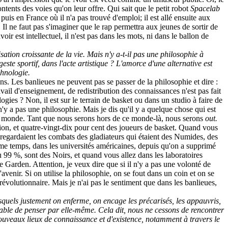
ontents des voies qu'on leur offre. Qui sait que le petit robot
Spacelab
i puis en France où il n'a pas trouvé d'emploi; il est allé ensuite aux
l ne faut pas s'imaginer que le rap permettra aux jeunes de sortir de
ir est intellectuel, il n'est pas dans les mots, ni dans le ballon de
isation croissante de la vie. Mais n'y a-t-il pas une philosophie à
este sportif, dans l'acte artistique ? L'amorce d'une alternative est
chnologie.
s. Les banlieues ne peuvent pas se passer de la philosophie et dire :
ravail d'enseignement, de redistribution des connaissances n'est pas fait
gies ? Non, il est sur le terrain de basket ou dans un studio à faire de
 n'y a pas une philosophie. Mais je dis qu'il y a quelque chose qui est
r » le monde. Tant que nous serons hors de ce monde-là, nous serons
out.
ion, et quatre-vingt-dix pour cent des joueurs de basket. Quand vous
egardaient les combats des gladiateurs qui étaient des Numides, des
ême temps, dans les universités américaines, depuis qu'on a supprimé
ou 99 %, sont des Noirs, et quand vous allez dans les laboratoires
e Garden. Attention, je veux dire que si il n'y a pas une volonté de
venir. Si on utilise la philosophie, on se fout dans un coin et on se
 révolutionnaire. Mais je n'ai pas le sentiment que dans les banlieues,
squels justement on enferme, on encage les précarisés, les appauvris,
pable de penser par elle-même. Cela dit, nous ne cessons de rencontrer
ouveaux lieux de connaissance et d'existence, notamment à travers le