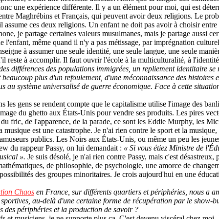
est donc une expérience différente. Il y a un élément pour moi, qui est dét
entre Maghrébins et Français, qui peuvent avoir deux religions. Le prob
l assume ces deux religions. Un enfant ne doit pas avoir à choisir entre l'I
cophone, je partage certaines valeurs musulmanes, mais je partage aussi cer
 de l'enfant, même quand il n'y a pas métissage, par imprégnation culturel
seigne à assumer une seule identité, une seule langue, une seule manière
 reste à accomplir. Il faut ouvrir l'école à la multiculturalité, à l'identit
 des différences des populations immigrées, un repliement identitaire se
it beaucoup plus d'un refoulement, d'une méconnaissance des histoires et 
 au système universalisé de guerre économique. Face à cette situation, 
ins les gens se rendent compte que le capitalisme utilise l'image des banl
e l'image du ghetto aux États-Unis pour vendre ses produits. Les pires v
es du fric, de l'apparence, de la parade, ce sont les Eddie Murphy, les Mi
a musique est une catastrophe. Je n'ai rien contre le sport et la musiqu
useurs publics. Les Noirs aux États-Unis, ou même un peu les jeunes i
view du rappeur Passy, on lui demandait :
« Si vous étiez Ministre de l'É
usical ».
Je suis désolé, je n'ai rien contre Passy, mais c'est désastreux, 
e mathématiques, de philosophie, de psychologie, une amorce de changeme
ossibilités des groupes minoritaires. Je crois aujourd'hui en une éducati
tion Chaos
en France, sur différents quartiers et périphéries, nous a a
s sportives, au-delà d'une certaine forme de récupération par le show-
ues des périphéries et la production de savoir ?
rtifs et musiciens, je ne supporte plus ça. C'est devenu viscéral chez moi