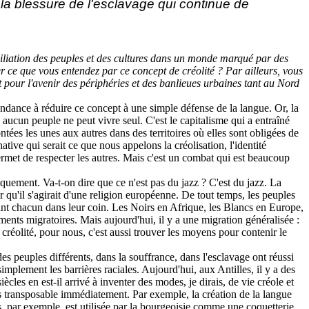
a blessure de l'esclavage qui continue de
ciliation des peuples et des cultures dans un monde marqué par des
r ce que vous entendez par ce concept de créolité ? Par ailleurs, vous
 pour l'avenir des périphéries et des banlieues urbaines tant au Nord
ndance à réduire ce concept à une simple défense de la langue. Or, la
 aucun peuple ne peut vivre seul. C'est le capitalisme qui a entraîné
ntées les unes aux autres dans des territoires où elles sont obligées de
tive qui serait ce que nous appelons la créolisation, l'identité
i permet de respecter les autres. Mais c'est un combat qui est beaucoup
iquement. Va-t-on dire que ce n'est pas du jazz ? C'est du jazz. La
 qu'il s'agirait d'une religion européenne. De tout temps, les peuples
ant chacun dans leur coin. Les Noirs en Afrique, les Blancs en Europe,
ments migratoires. Mais aujourd'hui, il y a une migration généralisée :
réolité, pour nous, c'est aussi trouver les moyens pour contenir le
es peuples différents, dans la souffrance, dans l'esclavage ont réussi
simplement les barrières raciales. Aujourd'hui, aux Antilles, il y a des
cles en est-il arrivé à inventer des modes, je dirais, de vie créole et
 pas transposable immédiatement. Par exemple, la création de la langue
es, par exemple, est utilisée par la bourgeoisie comme une coquetterie,