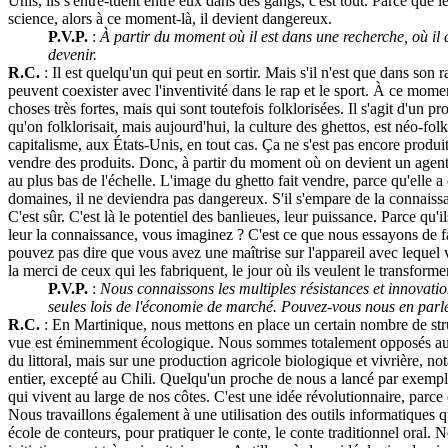
Unis, ils s'entre-tuent entre eux dans des gangs, c'est tout. Parce que 
science, alors à ce moment-là, il devient dangereux.
P.V.P.
:
À partir du moment où il est dans une recherche, où il a
devenir.
R.C.
: Il est quelqu'un qui peut en sortir. Mais s'il n'est que dans son 
peuvent coexister avec l'inventivité dans le rap et le sport. À ce mome
choses très fortes, mais qui sont toutefois folklorisées. Il s'agit d'un p
qu'on folklorisait, mais aujourd'hui, la culture des ghettos, est néo-folkl
capitalisme, aux États-Unis, en tout cas. Ça ne s'est pas encore produi
vendre des produits. Donc, à partir du moment où on devient un agent in
au plus bas de l'échelle. L'image du ghetto fait vendre, parce qu'elle a
domaines, il ne deviendra pas dangereux. S'il s'empare de la connaissance
C'est sûr. C'est là le potentiel des banlieues, leur puissance. Parce qu'i
leur la connaissance, vous imaginez ? C'est ce que nous essayons de fa
pouvez pas dire que vous avez une maîtrise sur l'appareil avec lequel 
la merci de ceux qui les fabriquent, le jour où ils veulent le transform
P.V.P.
:
Nous connaissons les multiples résistances et innovatio
seules lois de l'économie de marché. Pouvez-vous nous en parl
R.C.
: En Martinique, nous mettons en place un certain nombre de st
vue est éminemment écologique. Nous sommes totalement opposés au prod
du littoral, mais sur une production agricole biologique et vivrière, n
entier, excepté au Chili. Quelqu'un proche de nous a lancé par exemple
qui vivent au large de nos côtes. C'est une idée révolutionnaire, parc
Nous travaillons également à une utilisation des outils informatiques qui
école de conteurs, pour pratiquer le conte, le conte traditionnel oral