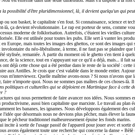
le Noir est enfermé dans une seule dimension. Mais s'il dispose à la fois 
 la possibilité d'être pluridimensionnel, là, il devient quelqu'un qui pe
rap ou son basket, le capitaliste s'en fout. Si connaissance, science et te
nt-là, ça devient révolutionnaire. Le rap est porteur de sens, comme vou
rocessus moderne de folklorisation. Autrefois, c'étaient les vieilles cultu
orisée. Elle est utilisée pour toutes les pubs. Elle sert à vanter les produ
t en Europe, mais toutes les images des ghettos, ce sont des images qui 
volontaire du néo-libéralisme, à terme, il ne faut pas se plaindre que l
 été stylisée, remaniée. À partir du moment où le ghetto s'en tient à quel
, de la science, tout en s'appuyant sur ce qu'il a déjà, mais... il fait sa
ls ont déjà cette chose qui a été perdue dans le reste de la société : cette
ire aux Antilles. Je crois que c'est valable dans le monde entier. Aujo
vous m'interviewez. Quelle maîtrise avons-nous ? Si nous n'avons que la 
er, faire n'importe quoi. Nous ne sommes pas maîtres de ces choses-là. Il
ns politiques et culturelles qui se déploient en Martinique face à cette
er ?
ructures qui nous permettent de faire avancer nos idées. Nous sommes 
uctivisme, aussi bien capitaliste que marxiste. Le travail au plan éco
otamment les bananes, les ignames. Nous développons également des culture
 l'idée que désormais nous ne devions plus pêcher, mais élever la faune
e que le pêcheur traditionnel malheureusement épuise les fonds marins.
 incite à sortir de l'usage passif de l'appareil pour jouer avec et sortir
. Nous avons également toute une recherche qui concerne la danse « Bèlè 