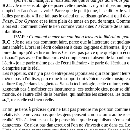
sport et la musique, il nous semble que le danger dont vous par
R.C.
: Je me sens obligé de poser cette question : n'y a-t-il pas un pi
empêcher l'accès au savoir ! Parce que le petit jeune, il se dit : « Je v
balles par mois. » Il ne fait pas le calcul en se disant qu'avant qu'il d
Passy, Doc Gyneco
et se faire plein de tunes en peu de temps. Commen
alors est : comment créer le lien comme vous dites ? J'écoute de la mus
infantiliser.
P.V.P.
:
Comment mener un combat à travers la littérature pour
R.C.
: Je ne sais pas comment faire, parce que la littérature est quelq
sans intérêt. L'oral et l'écrit obéissent à deux logiques différentes. Il
faire du rap qu'il va lire un livre. Ce n'est pas parce que quelqu'un écri
disparaît pas avec l'ordinateur - est complètement absent de la banlieu
l'écrit - je ne parle même pas de l'écrit littéraire - je parle de l'écrit 
d'emprise sur le réel.
Les rappeurs, s'il n'y a pas d'entreprises japonaises qui fabriquent leu
même pas à l'utiliser, parce que le support qui véhicule cette musique c
culture forgée dans les ghettos. Sans la technologie, cette culture, cet
gagnerait pas à maîtriser ces instruments, ces technologies, pour se di
monde, de l'autre côté de la barrière, qui maîtrise les sciences, les tec
soft,
mais elle est bien réelle.
Enfin, je tiens à préciser qu'il ne faut pas prendre ma position comme u
relativisé. Je ne veux pas que les gens pensent « noir » ou « arabe » c
réalité. S'ils étaient les seuls, je pense bien que le capitalisme s'en ser
dangereux. Ce n'est pas dangereux si l'on ne s'investit que dans ça. Le