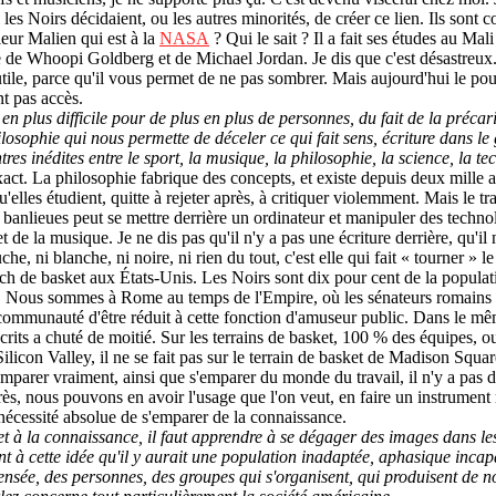
les Noirs décidaient, ou les autres minorités, de créer ce lien. Ils sont c
ieur Malien qui est à la
NASA
? Qui le sait ? Il a fait ses études au Mal
 de Whoopi Goldberg et de Michael Jordan. Je dis que c'est désastreux. I
utile, parce qu'il vous permet de ne pas sombrer. Mais aujourd'hui le pouvo
nt pas accès.
 en plus difficile pour de plus en plus de personnes, du fait de la précar
osophie qui nous permette de déceler ce qui fait sens, écriture dans le g
es inédites entre le sport, la musique, la philosophie, la science, la te
ct. La philosophie fabrique des concepts, et existe depuis deux mille an
Qu'elles étudient, quitte à rejeter après, à critiquer violemment. Mais le t
banlieues peut se mettre derrière un ordinateur et manipuler des technolo
t de la musique. Je ne dis pas qu'il n'y a pas une écriture derrière, qu'il
auche, ni blanche, ni noire, ni rien du tout, c'est elle qui fait « tourne
tch de basket aux États-Unis. Les Noirs sont dix pour cent de la populat
s. Nous sommes à Rome au temps de l'Empire, où les sénateurs romains r
e communauté d'être réduit à cette fonction d'amuseur public. Dans le m
nscrits a chuté de moitié. Sur les terrains de basket, 100 % des équipes, 
ilicon Valley, il ne se fait pas sur le terrain de basket de Madison Squar
parer vraiment, ainsi que s'emparer du monde du travail, il n'y a pas d'a
près, nous pouvons en avoir l'usage que l'on veut, en faire un instrument
 nécessité absolue de s'emparer de la connaissance.
et à la connaissance, il faut apprendre à se dégager des images dans le
t à cette idée qu'il y aurait une population inadaptée, aphasique inca
ensée, des personnes, des groupes qui s'organisent, qui produisent de n