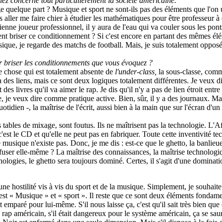
lez concerne tout particulièrement la société américaine.
ège quelque part ? Musique et sport ne sont-ils pas des éléments que l'on
ais aller me faire chier à étudier les mathématiques pour être professeur à
evienne joueur professionnel, il y aura de l'eau qui va couler sous les pon
t briser ce conditionnement ? Si c'est encore en partant des mêmes élém
ique, je regarde des matchs de football. Mais, je suis totalement opposé 
 briser les conditionnements que vous évoquez ?
ue chose qui est totalement absente de
l'under-class,
la sous-classe, comme
 y a des liens, mais ce sont deux logiques totalement différentes. Je veux
t des livres qu'il va aimer le rap. Je dis qu'il n'y a pas de lien étroit ent
e, je veux dire comme pratique active. Bien, sûr, il y a des journaux. M
au quotidien -, la maîtrise de l'écrit, aussi bien à la main que sur l'écran 
rs tables de mixage, sont foutus. Ils ne maîtrisent pas la technologie. L'
'est le CD et qu'elle ne peut pas en fabriquer. Toute cette inventivité te
te musique n'existe pas. Donc, je me dis : est-ce que le ghetto, la banlie
ffuser elle-même ? La maîtrise des connaissances, la maîtrise technologiq
hnologies, le ghetto sera toujours dominé. Certes, il s'agit d'une dominat
ne hostilité vis à vis du sport et de la musique. Simplement, je souhaite
'est « Musique » et « sport ». Il reste que ce sont deux éléments fondam
ait emparé pour lui-même. S'il nous laisse ça, c'est qu'il sait très bien que
 rap américain, s'il était dangereux pour le système américain, ça se sau