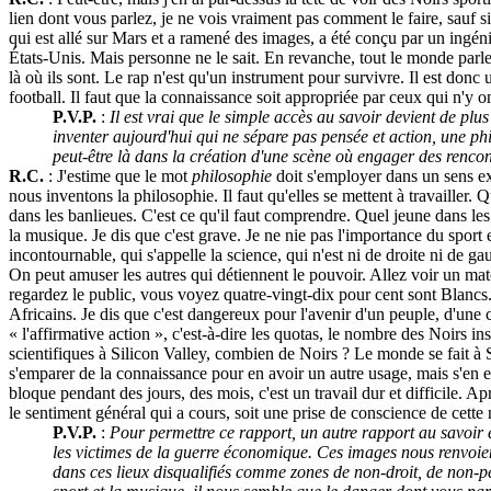
lien dont vous parlez, je ne vois vraiment pas comment le faire, sauf si 
qui est allé sur Mars et a ramené des images, a été conçu par un ingén
États-Unis. Mais personne ne le sait. En revanche, tout le monde parle
là où ils sont. Le rap n'est qu'un instrument pour survivre. Il est donc 
football. Il faut que la connaissance soit appropriée par ceux qui n'y o
P.V.P.
:
Il est vrai que le simple accès au savoir devient de plus
inventer aujourd'hui qui ne sépare pas pensée et action, une phil
peut-être là dans la création d'une scène où engager des rencontr
R.C.
: J'estime que le mot
philosophie
doit s'employer dans un sens exa
nous inventons la philosophie. Il faut qu'elles se mettent à travailler. 
dans les banlieues. C'est ce qu'il faut comprendre. Quel jeune dans les 
la musique. Je dis que c'est grave. Je ne nie pas l'importance du sport e
incontournable, qui s'appelle la science, qui n'est ni de droite ni de g
On peut amuser les autres qui détiennent le pouvoir. Allez voir un ma
regardez le public, vous voyez quatre-vingt-dix pour cent sont Blanc
Africains. Je dis que c'est dangereux pour l'avenir d'un peuple, d'un
« l'affirmative action », c'est-à-dire les quotas, le nombre des Noirs i
scientifiques à Silicon Valley, combien de Noirs ? Le monde se fait à S
s'emparer de la connaissance pour en avoir un autre usage, mais s'en em
bloque pendant des jours, des mois, c'est un travail dur et difficile. A
le sentiment général qui a cours, soit une prise de conscience de cette
P.V.P.
:
Pour permettre ce rapport, un autre rapport au savoir 
les victimes de la guerre économique. Ces images nous renvoien
dans ces lieux disqualifiés comme zones de non-droit, de non-p