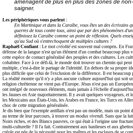
aménagent de plus en plus des zones de non-li
saigner.
Les périphériques vous parlent
:
En Martinique et dans la Caraïbe, vous êtes un des écrivains q
guerres de tous contre tous, ainsi que par des phénomènes d'uni
définissez la Caraïbe comme un point de réflexion. Quels ensei
qu'au Sud où s'entrechoquent de multiples cultures ?
Raphaël Confiant
: Le mot
créolité
est souvent mal compris. En Fra
défense de la langue n'est qu'un élément d'un combat beaucoup plus vast
cette espèce de contact généralisé des peuples et des cultures. Les cult
cohabiter. Face à ce défi-là, le monde doit trouver un chemin qui peut ê
multiple, c'est-à-dire le partage de l'identité. En dehors de sa propre i
plus difficile que celui de l'exclusion de la différence. Il est beaucoup 
La réalité montre qu'il n'y a plus aucune culture aujourd'hui qui soit 
religion chrétienne ne vient pas d'Europe. Jésus n'est pas un Européen.
ont intégré de nouveaux éléments, mais jamais à l'échelle d'aujourd'h
les Jaunes en Asie majoritairement. Il y avait quelques voyageurs, et l
les Mexicains aux États-Unis, les Arabes en France, les Turcs en Allem
choc de cette migration généralisée.
Je dis bien que l'exemple antillais n'est pas un modèle, mais un point 
au terme de leur parcours, à trouver un
modus vivendi.
Sans que la lutt
Noirs riches, et des Blancs pauvres, ce qui était à l'origine une fractu
multi-culturelle ? Il l'a fait. Contrairement aux banlieues et aux ghett
créole est née de la nécessité pour les maîtres et les esclaves de se c