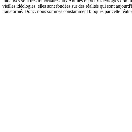
initiatives sont très minoritaires aux Antilles où deux idéologies domi
vieilles idéologies, elles sont fondées sur des réalités qui sont aujo
transformé. Donc, nous sommes constamment bloqués par cette réalité,