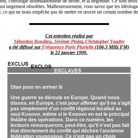
nent, l'idéologie assimilationniste de droite, et la négritude. Ce sont de
urd'hui largement obsolètes. Malheureusement, vous savez que les idéolog
 ce qui ne nous empêche pas de mettre en œuvre un certain nombre de p
Cet entretien réalisé par
Sébastien Bondieu
,
Jérémie Piolat
,
Christopber Yggdre
a été diffusé sur
Fréquence Paris Plurielle
(106,3 MHz FM)
le 22 janvier 1999.
Otan pour en arriver là
Une guerre se déroule en Europe. Quand nous
disons, en Europe, c'est pour affirmer qu'il ne s'agit
pas simplement d'un conflit régional localisé au
seul Kosovo, même si le Kosovo en est le principal
théâtre des opérations. Dans ce numéro, les
lecteurs remarqueront, peut-être, qu'il n'est pas fait
état directement du conflit qui déchire l'ancienne
fédération yougoslave. Ce n'est pas un choix