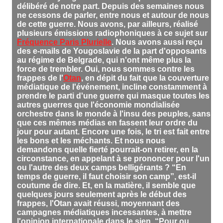
délibéré de notre part. Depuis des semaines nous
ne cessons de parler, entre nous et autour de nous
de cette guerre. Nous avons, par ailleurs, réalisé
plusieurs émissions radiophoniques à ce sujet sur
Fréquence Paris Plurielle
. Nous avons aussi reçu
des e-mails de Yougoslavie de la part d'opposants
au régime de Belgrade, qui n'ont même plus la
force de trembler. Oui, nous sommes contre les
frappes de l'
Otan
, en dépit du fait que la couverture
médiatique de l'événement, incline constamment à
prendre le parti d'une guerre qui masque toutes les
autres guerres que l'économie mondialisée
orchestre dans le monde à l'insu des peuples, sans
que ces mêmes médias en fassent leur ordre du
jour pour autant. Encore une fois, le tri est fait entre
les bons et les méchants. Et nous nous
demandons quelle fierté pourrait-on retirer, en la
circonstance, en appelant à se prononcer pour l'un
ou l'autre des deux camps belligérants ? “En
temps de guerre, il faut choisir son camp”, est-il
coutume de dire. Et, en la matière, il semble que
quelques jours seulement après le début des
frappes, l'Otan avait réussi, moyennant des
campagnes médiatiques incessantes, à mettre
l'opinion internationale dans le sien. “Pour ou