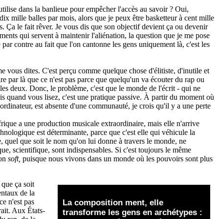
 utilise dans la banlieue pour empêcher l'accès au savoir ? Oui,
 dix mille balles par mois, alors que je peux être basketteur à cent mille
ts. Ça le fait rêver. Je vous dis que son objectif devient ça ou devenir
ents qui servent à maintenir l'aliénation, la question que je me pose
par contre au fait que l'on cantonne les gens uniquement là, c'est les
 vous dites. C'est perçu comme quelque chose d'élitiste, d'inutile et
 dire par là que ce n'est pas parce que quelqu'un va écouter du rap ou
re les deux. Donc, le problème, c'est que le monde de l'écrit - qui ne
ais quand vous lisez, c'est une pratique passive. À partir du moment où
d'un ordinateur, est absente d'une communauté, je crois qu'il y a une perte
Afrique a une production musicale extraordinaire, mais elle n'arrive
chnologique est déterminante, parce que c'est elle qui véhicule la
ue, quel que soit le nom qu'on lui donne à travers le monde, ne
ue, scientifique, sont indispensables. Si c'est toujours le même
ion
soft,
puisque nous vivons dans un monde où les pouvoirs sont plus
 que ça soit
entaux de la
 ce n'est pas
La
composition ment, elle
rait. Aux États-
transforme les gens en archétypes :