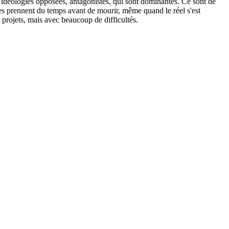
ux idéologies opposées, antagonistes, qui sont dominantes. Ce sont de
ies prennent du temps avant de mourir, même quand le réel s'est
rojets, mais avec beaucoup de difficultés.