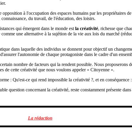
ier.
e opposition à l'occupation des espaces humains par les propriétaires d
connaissance, du travail, de l'éducation, des loisirs.
ésistances qui émergent dans le monde est
la créativité
, richesse que cha
 comme une alternative à la sujétion de la vie aux lois du marché (réduc
atique dans laquelle des individus se donnent pour objectif un changeme
n d'assurer l'autonomie de chaque protagoniste dans le cadre d'un ensemb
 certain nombre de facteurs qui la rendent possible. Nous proposerons do
les de cette créativité que nous voulons appeler « Citoyenne ».
rme : Qu'est-ce qui rend impossible la créativité ?, et en conséquence : 
uble question concernant la créativité, reste constamment présente dans
La rédaction