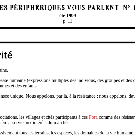
été 1999
p. 11
ité
aine.
chesse humaine (expressions multiples des individus, des groupes et des 
mmes et des enfants.
nsée unique. Nous appelons, par là, à la résistance ; nous appelons, dav
iations, les villages et cités participants à ces
Fora
comme des résistant
ère asservie aux intérêts du marché.
vement tous les terrains, les espaces, les domaines de la vie humaine,