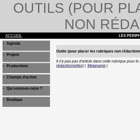
OUTILS (POUR P
NON RÉDA
ACCUEIL
LES PERIP
Agenda
Outils (pour placer les rubriques non rédaction
Projets
Il n'y pas pas d'article dans cette rubrique pour 
rédactionnelles)
|
Metaname
|
Productions
Champs d’action
Qui sommes-nous ?
Boutique