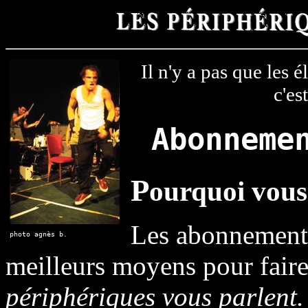
Il n'y a pas que les é
c'es
Abonneme
P
ourquoi vous
Les abonnements
photo agnès b.
meilleurs moyens pour fair
périphériques vous parlent.