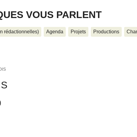
QUES VOUS PARLENT
on rédactionnelles)
Agenda
Projets
Productions
Cham
OIS
IS
)