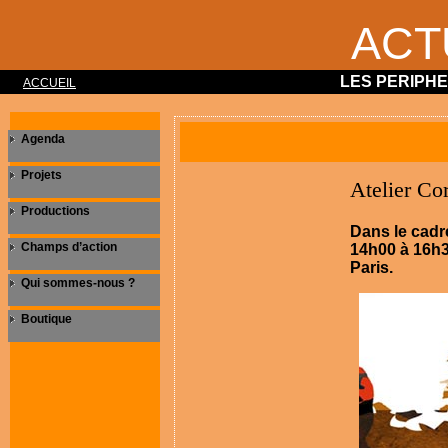
ACT
LES PERIPH
ACCUEIL
Agenda
Projets
Atelier Cor
Productions
Dans le cadr
Champs d’action
14h00 à 16h3
Paris.
Qui sommes-nous ?
Boutique