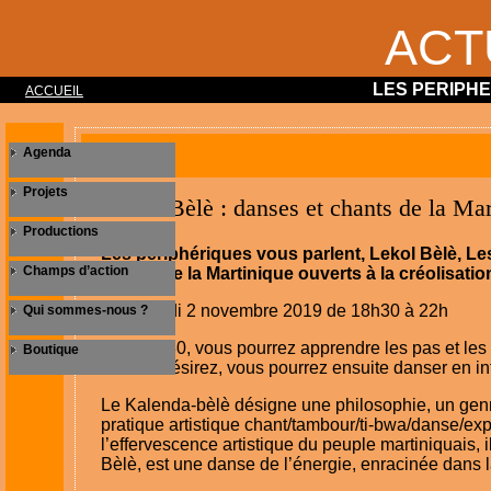
ACT
LES PERIPH
ACCUEIL
Agenda
Projets
Soirée Bèlè : danses et chants de la Mar
Productions
Les périphériques vous parlent, Lekol Bèlè, Le
Champs d’action
chants de la Martinique ouverts à la créolisatio
Le samedi 2 novembre 2019 de 18h30 à 22h
Qui sommes-nous ?
Dès 18h30, vous pourrez apprendre les pas et les 
Boutique
vous le désirez, vous pourrez ensuite danser en in
Le Kalenda-bèlè désigne une philosophie, un genr
pratique artistique chant/tambour/ti-bwa/danse/exp
l’effervescence artistique du peuple martiniquais, 
Bèlè, est une danse de l’énergie, enracinée dans l