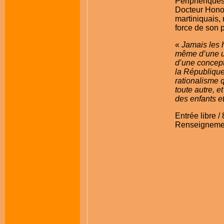
Périphériques
Docteur Honor
martiniquais, 
force de son p
«
Jamais les h
même d’une u
d’une concepti
la République
rationalisme q
toute autre, 
des enfants e
Entrée libre 
Renseignemen