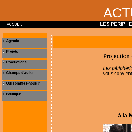
ACT
LES PERIPH
ACCUEIL
Agenda
Projets
Projection
Productions
Les périphéri
Champs d’action
vous convient 
Qui sommes-nous ?
Boutique
à la 