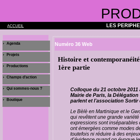
PROD
LES PERIPH
ACCUEIL
Agenda
Numéro 36 Web
Projets
Histoire et contemporanéité
1ère partie
Productions
Champs d’action
Qui sommes-nous ?
Colloque du 21 octobre 2011 à 
Mairie de Paris, la Délégation
Boutique
parlent
et l’association
Sortir
Le Bèlè en Martinique et le Gwo
qui revêtent une grande variété
expressions sont inséparables d
ont émergées comme modes de ré
toutefois ni réduire à des enje
d’évidence quand on évoque les