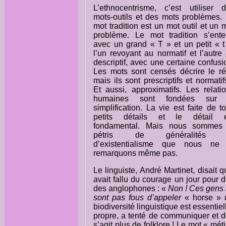
L’ethnocentrisme, c’est utiliser 
mots-outils et des mots problèmes.
mot tradition est un mot outil et un 
problème. Le mot tradition s’ent
avec un grand « T » et un petit « t
l’un revoyant au normatif et l’autre
descriptif, avec une certaine confusi
Les mots sont censés décrire le ré
mais ils sont prescriptifs et normatifs
Et aussi, approximatifs. Les relati
humaines sont fondées sur 
simplification. La vie est faite de t
petits détails et le détail e
fondamental. Mais nous sommes 
pétris de généralités 
d’existentialisme que nous ne 
remarquons même pas.
Le linguiste, André Martinet, disait qu
avait fallu du courage un jour pour d
des anglophones : «
Non ! Ces gens
sont pas fous d’appeler
« horse »
biodiversité linguistique est essenti
propre, a tenté de communiquer et de 
s’agit plus de folklore ! Le mot « mé