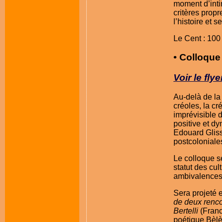
moment d’intim
critères propr
l’histoire et 
Le Cent : 10
• Colloque 
Voir le flye
Au-delà de la 
créoles, la cr
imprévisible d
positive et dy
Edouard Gliss
postcoloniale
Le colloque se
statut des cul
ambivalences 
Sera projeté e
de deux renco
Bertelli
(Franc
poétique Bèlè 