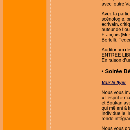
avec, outre V
Avec la parti
scénologie, p
écrivain, crit
auteur de l’o
François (Mus
Bertelli, Fede
Auditorium de 
ENTREE LIBRE
En raison d’u
• Soirée Bè
Voir le flyer
Nous vous invi
« l’esprit » m
et Boukan ave
qui mêlent à l
individuelle, 
ronde intégra
Nous vous pro