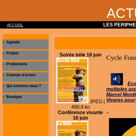
ACT
LES PERIPH
ACCUEIL
Agenda
Projets
Soirée bèle 18 juin
Cycle Franc
Productions
Champs d’action
Eco
Qui sommes-nous ?
multiples asp
Marcel Montl
Boutique
Vivares pour
JPEG |
490.8 ko
_
Conférence vivante
16 juin