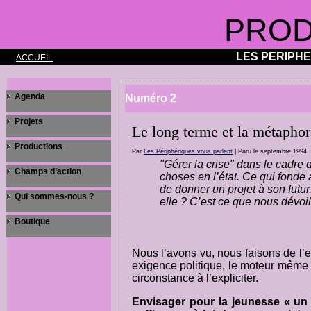
PROD
LES PERIPH
ACCUEIL
Agenda
Numéro 2
Projets
Le long terme et la métaphor
Productions
Par
Les Périphériques vous parlent
| Paru le septembre 1994
"Gérer la crise" dans le cadre 
Champs d’action
choses en l’état. Ce qui fonde au
de donner un projet à son futur
Qui sommes-nous ?
elle ? C’est ce que nous dévoi
Boutique
Nous l’avons vu, nous faisons de l’
exigence politique, le moteur même
circonstance à l’expliciter.
Envisager pour la jeunesse « un p