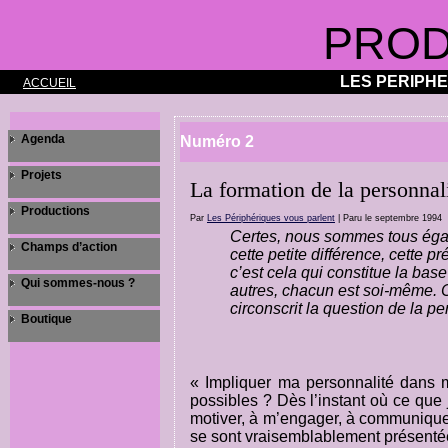
PROD
LES PERIPH
ACCUEIL
Agenda
Numéro 2
Projets
La formation de la personnal
Productions
Par
Les Périphériques vous parlent
| Paru le septembre 1994
Certes, nous sommes tous égaux
Champs d’action
cette petite différence, cette p
c’est cela qui constitue la bas
Qui sommes-nous ?
autres, chacun est soi-même. C’e
circonscrit la question de la pe
Boutique
« Impliquer ma personnalité dans m
possibles ? Dès l’instant où ce que
motiver, à m’engager, à communiquer
se sont vraisemblablement présentée