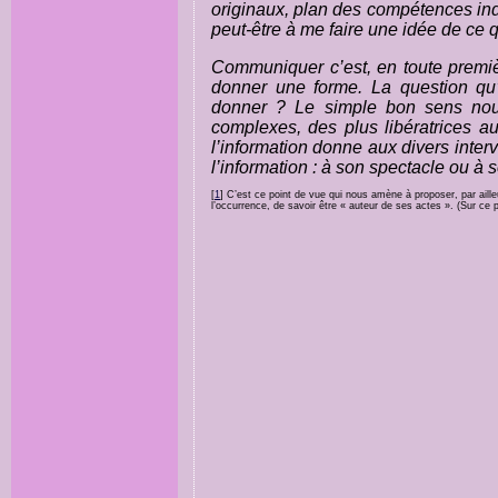
originaux, plan des compétences indi
peut-être à me faire une idée de ce 
Communiquer c’est, en toute premièr
donner une forme
. La question qu
donner ? Le simple bon sens nous
complexes, des plus libératrices au
l’information donne aux divers inte
l’information : à son spectacle ou à 
[
1
]
C’est ce point de vue qui nous amène à proposer, par ailleu
l’occurrence, de savoir être « auteur de ses actes ». (Sur ce p