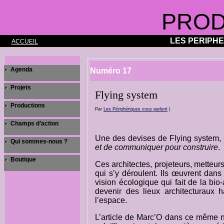
PROD
LES PERIPH
ACCUEIL
Agenda
Numéro 17
Projets
Flying system
Productions
Par
Les Périphériques vous parlent
|
Champs d’action
Une des devises de Flying system, s
Qui sommes-nous ?
et de communiquer pour construire
.
Boutique
Ces architectes, projeteurs, metteur
qui s’y déroulent. Ils œuvrent dans 
vision écologique qui fait de la bio
devenir des lieux architecturaux 
l’espace.
L’article de Marc’O dans ce même n