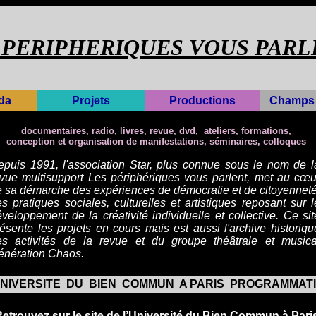
 PERIPHERIQUES VOUS PARL
da
Projets
Productions
Champs 
documentaires, radio, livres, revue, dvd, ateliers,
formations,
conception et organisation de manifestations,
séminaires, colloques
epuis 1991, l'association Star, plus connue sous le nom de l
evue
multisupport Les périphériques vous parlent, met au cœu
 sa démarche des expériences de démocratie et de citoyenneté
s pratiques sociales, culturelles et artistiques reposant sur l
́veloppement de la créativité individuelle et collective.
Ce sit
ésente les projets en cours mais est aussi l'archive historiqu
es activités de la revue et du groupe théâtrale et musica
énération Chaos.
NIVERSITE DU BIEN COMMUN A PARIS PROGRAMMAT
etrouvez sur le site
de l’Université du Bien Commun à Pari