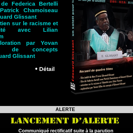
 de Federica Bertelli
Patrick Chamoiseau
uard Glissant
etien sur le racisme et
ntité avec Lilian
am
loration par Yovan
es de concepts
ard Glissant
•
D
étail
s
ALERTE
Communiqué rectificatif suite à la parution