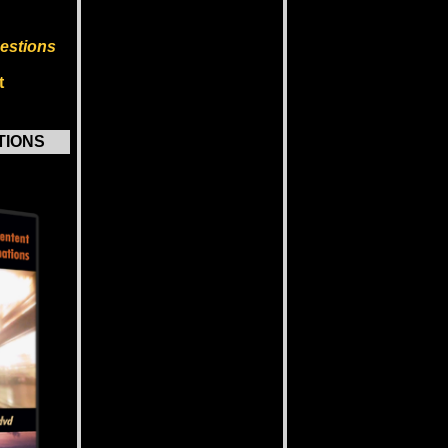
uestions
t
ATIONS