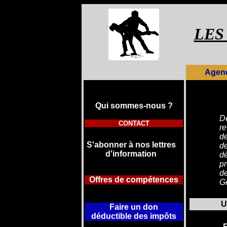
LES
Agen
Qui sommes-
nous ?
D
CONTACT
r
de
S'abonner à nos lettres
de
d'information
de
pr
d
Offres de compétences
G
U
Faire un don
déductible
des impôts
R