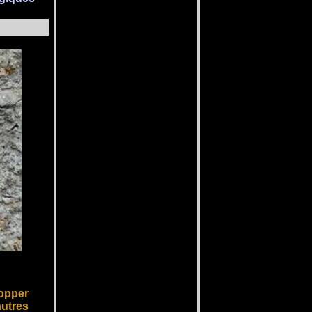
lopper
autres