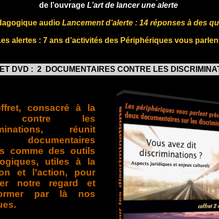
de l’ouvrage
L’art de lancer une alerte
édagogique audio
Lancement d’alerte : 14 réponses à des q
Les a
lertes : 7 ans d’activités des Périphériques vous parlen
ET DVD : 2 DOCUMENTAIRES CONTRE LES DISCRIMIN
ffret, consacré à la
te contre les
iminations, réunit
 documentaires
s comme des outils
ogiques, utiles à la
ion et l’action, pour
er notre regard et
former par là nos
ues.