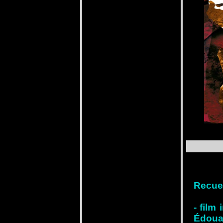
Recuei
- film
Édoua