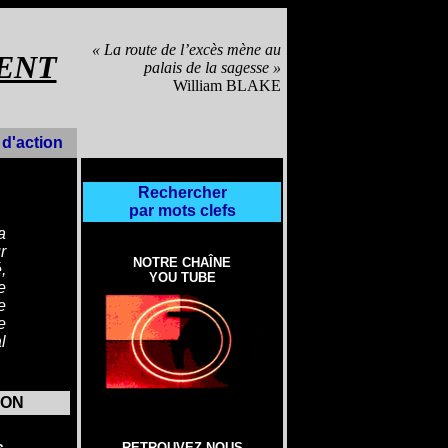
« La route de l’excès mène au
ENT
palais de la sagesse »
William BLAKE
d'action
Rechercher
par mots clefs
a
r
NOTRE CHAÎNE
,
YOU TUBE
e
e
e
l
ION
s
RETROUVEZ-NOUS