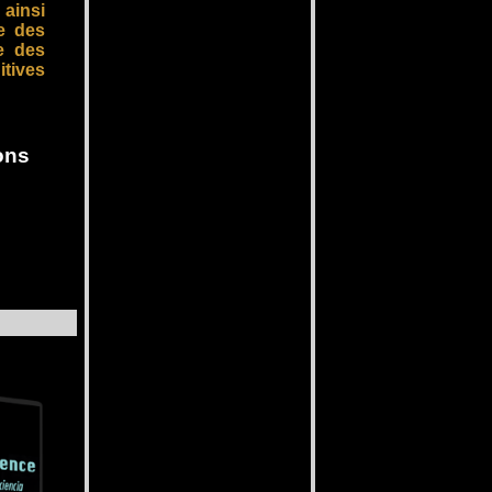
 ainsi
le des
e des
itives
o
ns