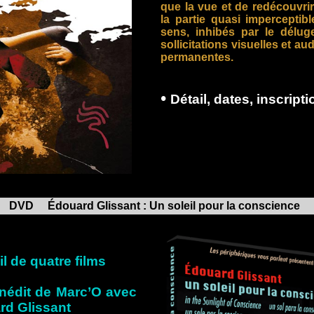
que la vue et de redécouvrir
la partie quasi imperceptib
sens, inhibés par le délug
sollicitations visuelles et aud
permanentes.
•
D
étail, dates, inscripti
OFFRET D
DVD Édouard Glissant : Un soleil pour la conscience
l de quatre films
 inédit de Marc’O avec
rd Glissant