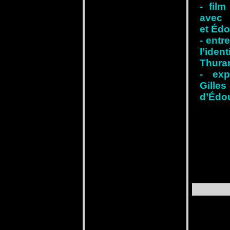
- film
avec 
et Édo
- entr
l’ide
Thur
- exp
Gill
d’Édou