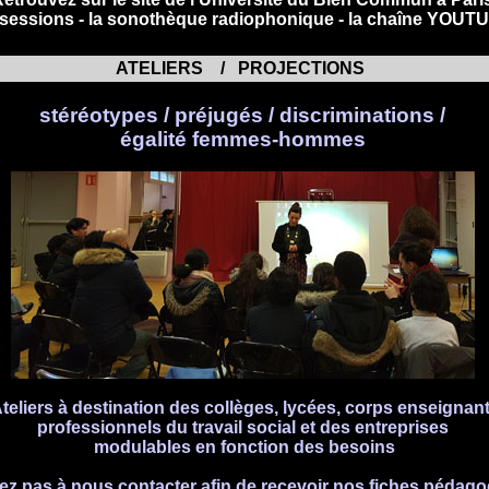
 sessions -
la sonothèque radiophonique -
la chaîne YOUT
ATELIERS / PROJECTIONS
stéréotypes / préjugés / discriminations /
égalité femmes-hommes
teliers à destination des collèges, lycées, corps enseignant
professionnels du travail social et des entreprises
modulables en fonction des besoins
tez pas à nous contacter afin de recevoir nos fiches pédag