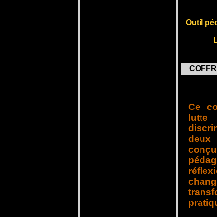
Outil p
COFFR
Ce co
lut
discr
deux
conçu
pédag
réflex
chang
trans
pratiq