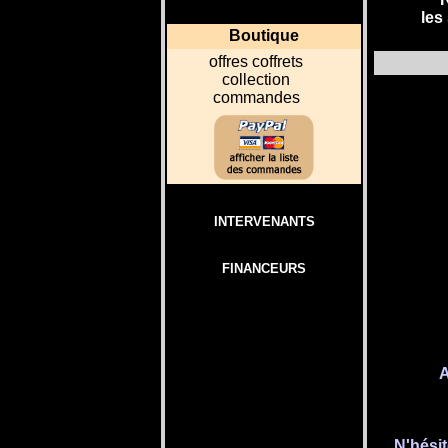
les
Boutique
o
ffres coffrets
collection
commandes
INTERVENANTS
FINANCEURS
A
N'hési