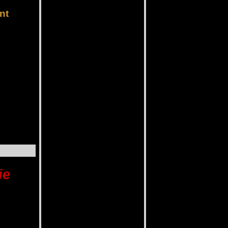
nt
ie