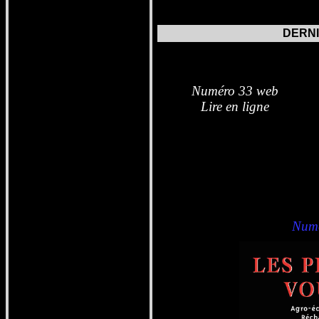
DERN
Nu
méro 33 web
Lire en ligne
Numé