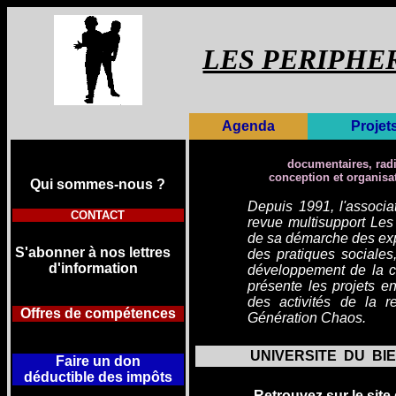
LES PERIPHE
Agenda
Projet
documentaires, radio
conception et organisa
Qui sommes-
nous ?
Depuis 1991, l'associa
CONTACT
revue
multisupport Les
de sa démarche des expe
S'abonner à nos lettres
des pratiques sociales,
d'information
développement de la cre
présente les projets en
des activités de la r
Offres de compétences
Génération Chaos.
UNIVERSITE DU BI
Faire un don
déductible
des impôts
Retrouvez sur le site