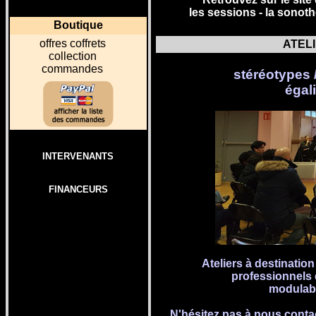
les sessions -
la sonot
Boutique
o
ffres coffrets
ATEL
collection
commandes
stéréotypes /
égal
INTERVENANTS
FINANCEURS
Ateliers à destinatio
professionnels d
modulabl
N'hésitez pas à nous conta