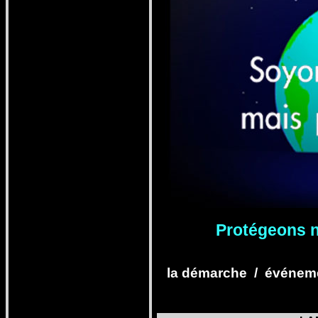
Pro
tégeons n
la démarche
/
événeme