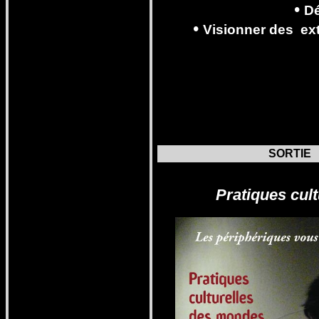
•
D
•
Visionner
des
ext
SORTIE
Pratiques cul